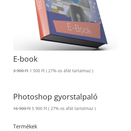
E-book
Original
Current
3 900
Ft
1 500
Ft
( 27%-os áfát tartalmaz )
price
price
was:
is:
3
1
Photoshop gyorstalpaló
900 Ft.
500 Ft.
Original
Current
16 900
Ft
5 900
Ft
( 27%-os áfát tartalmaz )
price
price
was:
is:
Termékek
16
5