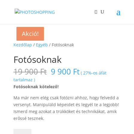
Akció!
Akció!
Akció!
Akció!
Kezdőlap
/
Egyéb
/ Fotósoknak
Fotósoknak
Original
Current
19 900
Ft
9 900
Ft
( 27%-os áfát
price
price
tartalmaz )
was:
is:
Fotósoknak kötelező!
19
9
900 Ft.
900 Ft.
Ma már nem elég csak fotózni ahhoz, hogy felvedd a
versenyt. Manipuláld képeidet és legyél te a legjobb!
Ismerd meg azokat a trükköket és technikákat, amik
erőssé tesznek.
Fotósoknak