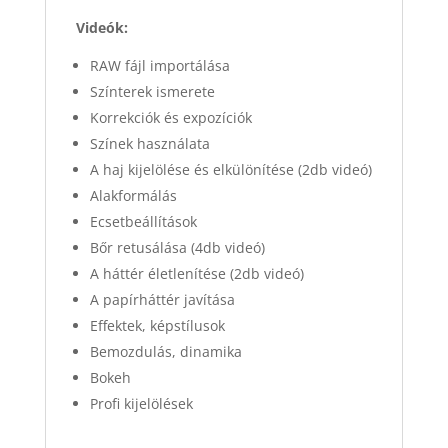
Videók:
RAW fájl importálása
Színterek ismerete
Korrekciók és expozíciók
Színek használata
A haj kijelölése és elkülönítése (2db videó)
Alakformálás
Ecsetbeállítások
Bőr retusálása (4db videó)
A háttér életlenítése (2db videó)
A papírháttér javítása
Effektek, képstílusok
Bemozdulás, dinamika
Bokeh
Profi kijelölések