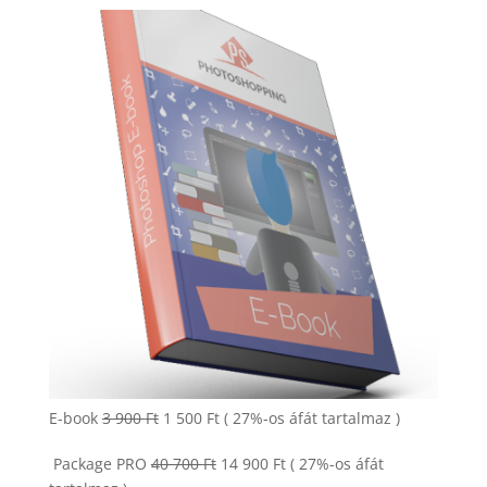
900 Ft.
900 Ft.
Original
Current
E-book
3 900
Ft
1 500
Ft
( 27%-os áfát tartalmaz )
price
price
Original
Current
Package PRO
40 700
Ft
14 900
Ft
( 27%-os áfát
was:
is: