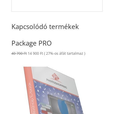
Kapcsolódó termékek
Package PRO
Original
Current
40 700
Ft
14 900
Ft
( 27%-os áfát tartalmaz )
price
price
was:
is:
40
14
700 Ft.
900 Ft.