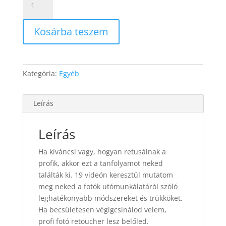
mennyiség
Kosárba teszem
Kategória:
Egyéb
Leírás
Leírás
Ha kíváncsi vagy, hogyan retusálnak a
profik, akkor ezt a tanfolyamot neked
találták ki. 19 videón keresztül mutatom
meg neked a fotók utómunkálatáról szóló
leghatékonyabb módszereket és trükköket.
Ha becsületesen végigcsinálod velem,
profi fotó retoucher lesz belőled.